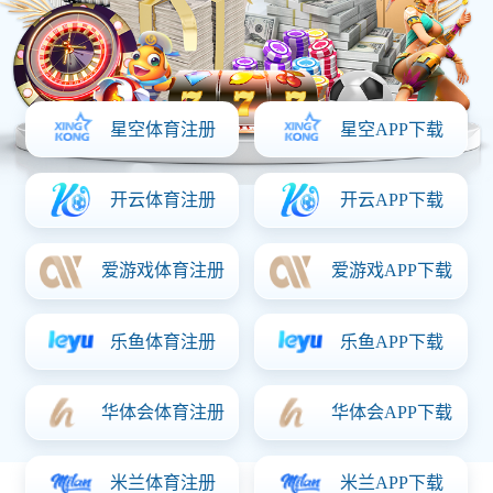
下载APP
浙江队主场草皮质量遭客队集体投诉，
中超场地标准为何多年未改进？
2026-06-09 15:01
阅读 69 次