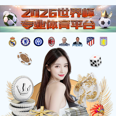
注册入口
乐鱼官方网站
· 体育观看更
便捷
连接你的赛事视野，打造球迷专属的数字主场。
乐鱼官方
网站网页版
提供多终端支持、高清视频、 实时比分与赛事
推荐，让你随时随地畅享体育内容。
网页端入口