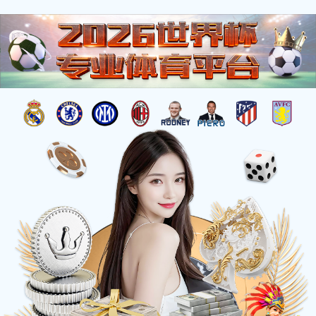
注册入口
乐鱼官方网站
· 体育观看更
便捷
连接你的赛事视野，打造球迷专属的数字主场。
乐鱼官方
网站网页版
提供多终端支持、高清视频、 实时比分与赛事
推荐，让你随时随地畅享体育内容。
网页端入口