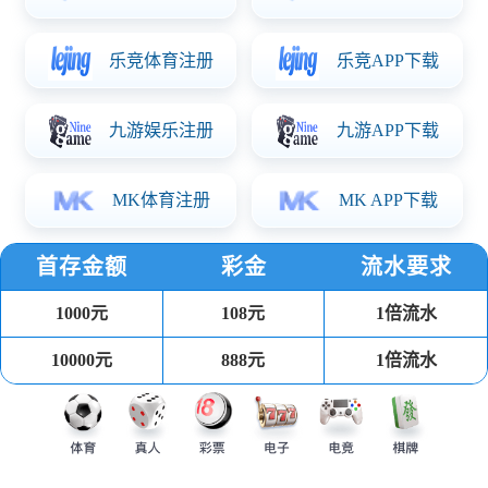
首页
体育报道
正文
法国前锋姆巴佩在2022年卡塔尔世界杯决赛中上演帽子戏
法，成为继1966年的赫斯特之后，第二位在世界杯决赛中完
成这一壮举的球员。而此前，他已在法甲联赛和欧洲赛场多
次展现恐怖进球效率，这让他成为足球史上首位在法甲、欧
战和世界杯决赛均完成帽子戏法的球员，一项前无古人的纪
录就此诞生。