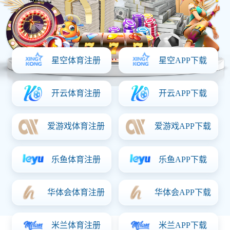
下载APP
姆巴佩成为首位在法甲欧战和世界杯决
赛均完成帽子戏法的球员
2026-06-05 19:41
阅读 65 次