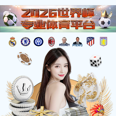
注册入口
乐鱼官方网站
· 体育观看更
便捷
连接你的赛事视野，打造球迷专属的数字主场。
乐鱼官方
网站网页版
提供多终端支持、高清视频、 实时比分与赛事
推荐，让你随时随地畅享体育内容。
网页端入口