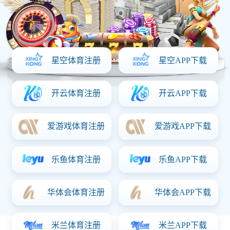
下载APP
维斯塔潘批评赛道限制规则太混乱，呼
吁引入AI实时判罚系统
2026-06-12 15:01
阅读 39 次